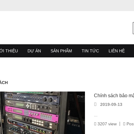
ỚI THIỆU
DỰ ÁN
SẢN PHẨM
TIN TỨC
LIÊN HỆ
ÁCH
Chính sách bảo m
2019-09-13
...
3207 view
Post